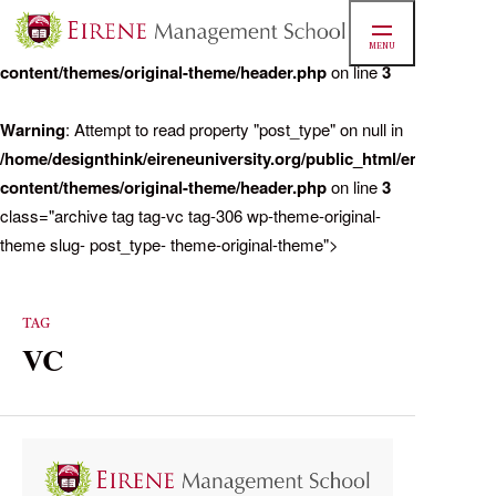
Warning
: Attempt to read property "post_name" on null in
/home/designthink/eireneuniversity.org/public_html/ems/cms/wp
MENU
content/themes/original-theme/header.php
on line
3
マネジ
Warning
: Attempt to read property "post_type" on null in
/home/designthink/eireneuniversity.org/public_html/ems/cms/wp
content/themes/original-theme/header.php
on line
3
/home/d
class="archive tag tag-vc tag-306 wp-theme-original-
theme slug- post_type- theme-original-theme">
実績
TAG
VC
お知ら
学