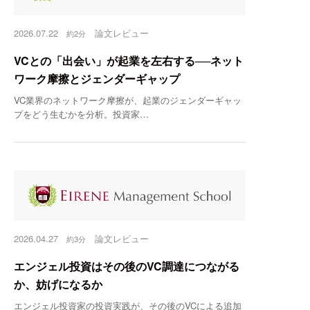
無
2026.07.22
論文レビュー
約2分
ニ
VCとの「出会い」が起業を左右する──ネット
ワーク摩擦とジェンダーギャップ
VC業界のネットワーク摩擦が、起業のジェンダーギャッ
プをどう生むかを分析。投資家…
2026.04.27
論文レビュー
約3分
エンジェル投資はその後のVC調達につながる
か、妨げになるか
エンジェル投資家の投資実践が、その後のVCによる追加