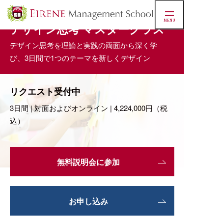
MENU
デザイン思考 マスタークラス
デザイン思考を理論と実践の両面から深く学
マネジ
び、3日間で1つのテーマを新しくデザイン
スクー
リクエスト受付中
3日間 | 対面およびオンライン | 4,224,000円（税
込）
実績
無料説明会に参加
お知ら
学
お申し込み