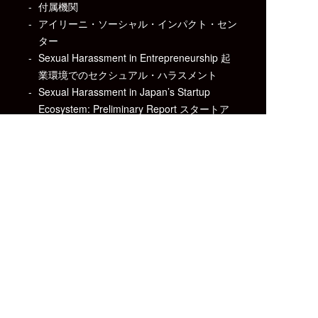
付属機関
アイリーニ・ソーシャル・インパクト・セン
ター
Sexual Harassment in Entrepreneurship 起
業環境でのセクシュアル・ハラスメント
Sexual Harassment in Japan’s Startup
Ecosystem: Preliminary Report スタートア
ップ・エコシステムにおけるセクシュアル・
ハラスメント: 予備調査
実績
よくある質問
受講者の声
学習マップ
マネジメント・レ
無料学習教材
ビュー
燃え尽きる人と乗
お知らせ
り越える人の違い
採用情報
お問い合わせ
お申し込み
企業情報