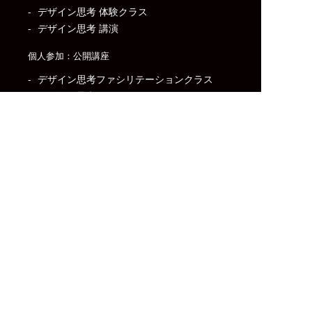
デザイン思考 体験クラス
デザイン思考 講演
個人参加：公開講座
デザイン思考ファシリテーションクラス
デザイン思考マスタークラス
インタビュー基礎クラス
スクール情報
沿革
ミッション
スクール概要/運営法人
付属機関
アイリーニ・ソーシャル・インパクト・セン
ター
Sexual Harassment in Entrepreneurship 起
業環境でのセクシュアル・ハラスメント
Sexual Harassment in Japan’s Startup