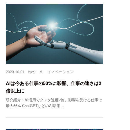
2023.10.01
AI
イノベーション
約2分
AIは今ある仕事の50%に影響、仕事の速さは2
倍以上に
研究紹介：AI活用でタスク速度2倍、影響を受ける仕事は
最大56% ChatGPTなどのAI活用…