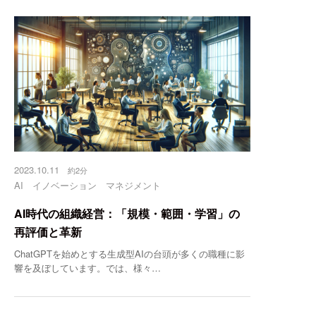
2023.10.11
約2分
AI
イノベーション
マネジメント
AI時代の組織経営：「規模・範囲・学習」の
再評価と革新
ChatGPTを始めとする生成型AIの台頭が多くの職種に影
響を及ぼしています。では、様々…