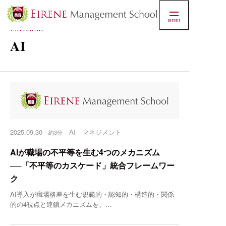
MENU
CATEGORY
AI
2025.09.30
AI
マネジメント
約3分
AIが職場の不平等を生む4つのメカニズム
──「不平等のカスケード」統合フレームワー
ク
AI導入が職場格差を生む規範的・認知的・構造的・関係
的の4視点と連鎖メカニズムを、…