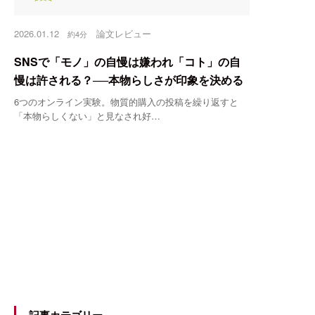
無
2026.01.12
論文レビュー
約4分
ニ
SNSで「モノ」の自慢は嫌われ「コト」の自
慢は許される？──本物らしさが印象を決める
6つのオンライン実験。物質的購入の投稿を繰り返すと
「本物らしくない」と見なされ好…
記事カテゴリー