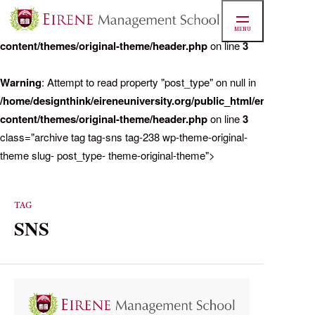
Warning
: Attempt to read property "post_name" on null in
/home/designthink/eireneuniversity.org/public_html/ems/cms/wp
MENU
content/themes/original-theme/header.php
on line
3
マネジ
Warning
: Attempt to read property "post_type" on null in
/home/designthink/eireneuniversity.org/public_html/ems/cms/wp
content/themes/original-theme/header.php
on line
3
/home/d
class="archive tag tag-sns tag-238 wp-theme-original-
theme slug- post_type- theme-original-theme">
実績
TAG
SNS
お知ら
学