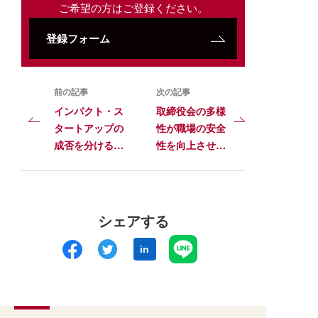
ご希望の方はご登録ください。
登録フォーム
前の記事
次の記事
インパクト・ス
取締役会の多様
タートアップの
性が職場の安全
成否を分ける思
性を向上させる
考法──社会目
条件
標と利益を両立
するパラドキシ
カル・フレーム
シェアする
in