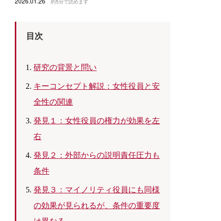
2026.01.26
約5分で読めます
目次
研究の背景と問い
キーコンセプト解説：女性役員と安
全性の関連
発見１：女性役員の権力が効果を左
右
発見２：外部からの説明責任圧力も
条件
発見３：マイノリティ役員にも同様
の効果が見られるが、条件の重要度