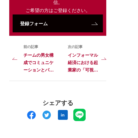
信。
ご希望の方はご登録ください。
登録フォーム
前の記事
次の記事
チームの男女構
インフォーマル
成でコミュニケ
経済における起
ーションとパフ
業家の「可視性
ォーマンスはど
戦略」──見つ
う変わるか
けてもらう利益
と見つかるリス
ク
シェアする
in