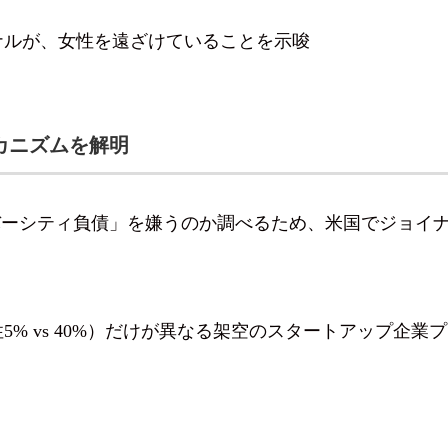
グナルが、女性を遠ざけていることを示唆
カニズムを解明
ーシティ負債」を嫌うのか調べるため、米国でジョイナー
性5% vs 40%）だけが異なる架空のスタートアップ企