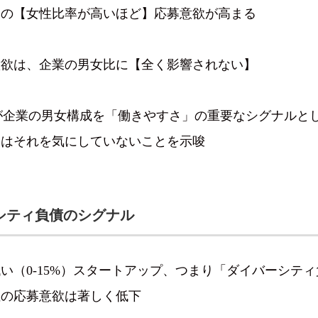
業の【女性比率が高いほど】応募意欲が高まる
意欲は、企業の男女比に【全く影響されない】
）が企業の男女構成を「働きやすさ」の重要なシグナルと
）はそれを気にしていないことを示唆
シティ負債のシグナル
い（0-15%）スタートアップ、つまり「ダイバーシテ
性の応募意欲は著しく低下