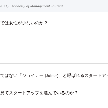
(2023) ·
Academy of Management Journal
プでは女性が少ないのか？
はない「ジョイナー (Joiner)」と呼ばれるスタート
を見てスタートアップを選んでいるのか？