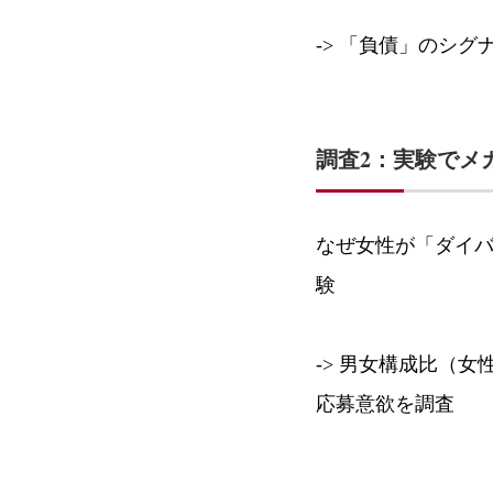
-> 「負債」のシ
調査2：実験でメ
なぜ女性が「ダイバ
験
-> 男女構成比（女
応募意欲を調査