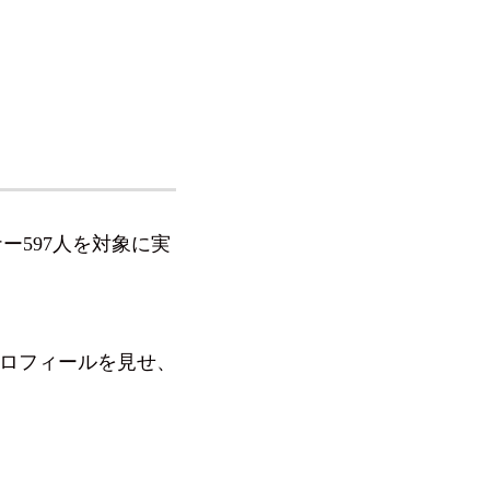
597人を対象に実
業プロフィールを見せ、