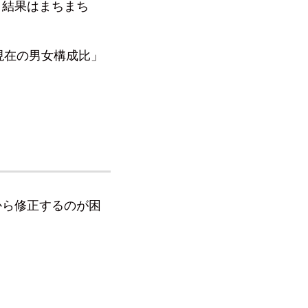
、結果はまちまち
現在の男女構成比」
から修正するのが困