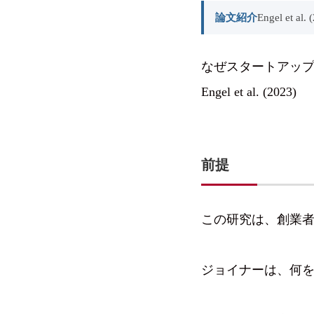
論文紹介
Engel et al. 
なぜスタートアッ
Engel et al. (2023)
前提
この研究は、創業者で
ジョイナーは、何