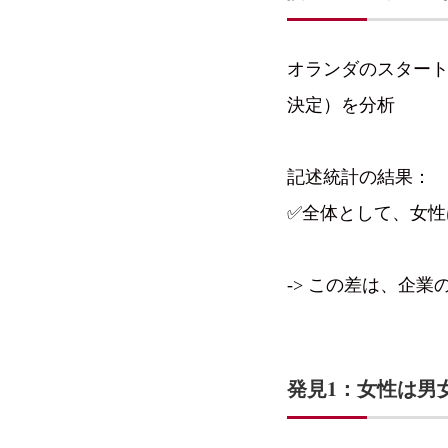
オランダのスタート
決定）を分析
記述統計の結果：
✅全体として、女性
-> この差は、企
発見1：女性は男