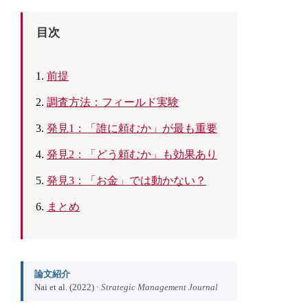
目次
前提
調査方法：フィールド実験
発見1：「誰に頼むか」が最も重要
発見2：「どう頼むか」も効果あり
発見3：「お金」では動かない？
まとめ
論文紹介
Nai et al. (2022) ·
Strategic Management Journal