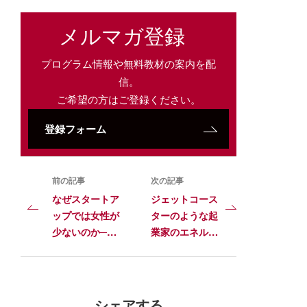
メルマガ登録
プログラム情報や無料教材の案内を配
信。
ご希望の方はご登録ください。
登録フォーム
前の記事
次の記事
なぜスタートア
ジェットコース
ップでは女性が
ターのような起
少ないのか──
業家のエネルギ
ダイバーシテ
ーをコントロー
ィ・デットのシ
ルする方法
グナル
シェアする