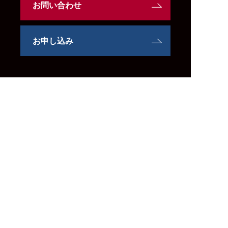
お問い合わせ
お申し込み
プログラム
企業研修
デザイン思考 マスタークラス
デザイン思考 体験クラス
デザイン思考 講演
個人参加：公開講座
デザイン思考ファシリテーションクラス
デザイン思考マスタークラス
インタビュー基礎クラス