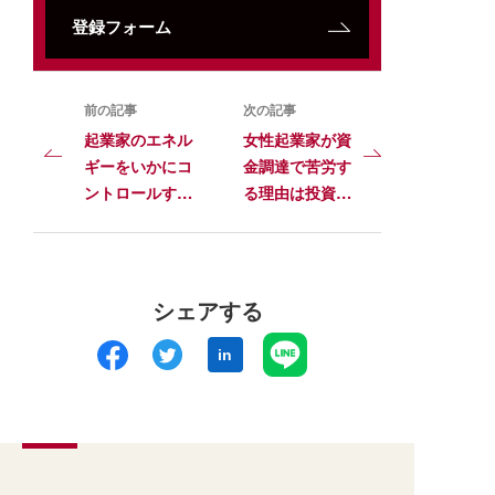
登録フォーム
前の記事
次の記事
起業家のエネル
女性起業家が資
ギーをいかにコ
金調達で苦労す
ントロールする
る理由は投資家
か──ダイナミ
の政治思想か
ックモデルの視
点
シェアする
in