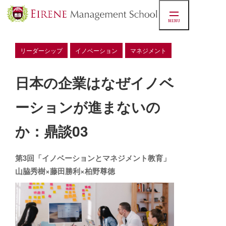
MENU
マネジ
リーダーシップ
イノベーション
マネジメント
日本の企業はなぜイノベ
スクー
ーションが進まないの
か：鼎談03
実績
第3回「イノベーションとマネジメント教育」
お知ら
山脇秀樹×藤田勝利×柏野尊徳
学