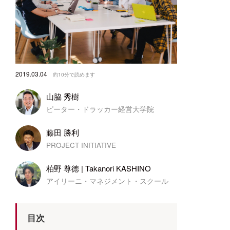
無
ニ
2019.03.04
約10分で読めます
山脇 秀樹
ピーター・ドラッカー経営大学院
藤田 勝利
PROJECT INITIATIVE
柏野 尊徳 | Takanori KASHINO
アイリーニ・マネジメント・スクール
目次