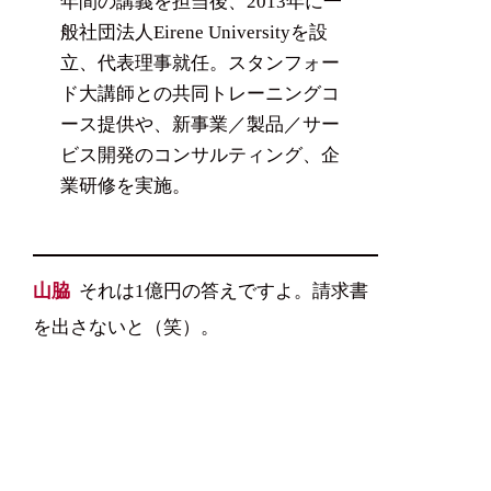
年間の講義を担当後、2013年に一
般社団法人Eirene Universityを設
立、代表理事就任。スタンフォー
ド大講師との共同トレーニングコ
ース提供や、新事業／製品／サー
ビス開発のコンサルティング、企
業研修を実施。
山脇
それは1億円の答えですよ。請求書
を出さないと（笑）。
藤田
そういう質問をする人はすごく多い
ですね。日本の企業は経営層も社員も、
哲学的に考える問いに対してご自身で思