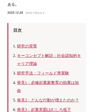
ある。
2025.12.29
約4分で読めます
目次
研究の背景
キーコンセプト解説：社会認知的キ
ャリア理論
研究手法：フィールド準実験
発見1：必修起業家教育の効果は短
命
発見2：どんな行動が増えたのか？
発見3：起業意図はむしろ低下