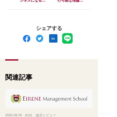
ジネスになるか
行可能な理論」
──イベント型
──実践と学術
起業の創業とス
の架け橋
ケール
シェアする
in
関連記事
2026.08.05
論文レビュー
約3分