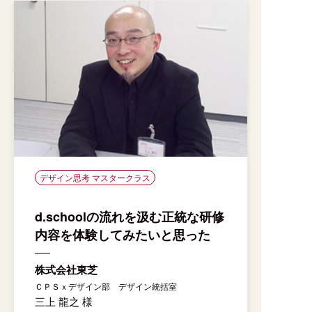
デザイン思考 マスタークラス
d.schoolの流れを汲む正統な研修
内容を体験してみたいと思った
株式会社東芝
ＣＰＳｘデザイン部 デザイン統括室
三上 龍之 様