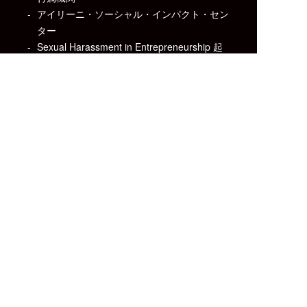
アイリーニ・ソーシャル・インパクト・セン
ター
Sexual Harassment in Entrepreneurship 起
業環境でのセクシュアル・ハラスメント
Sexual Harassment in Japan’s Startup
Ecosystem: Preliminary Report スタートア
ップ・エコシステムにおけるセクシュアル・
ハラスメント: 予備調査
実績
よくある質問
受講者の声
学習マップ
マネジメント・レ
無料学習教材
ビュー
燃え尽きる人と乗
お知らせ
り越える人の違い
採用情報
お問い合わせ
お申し込み
企業情報