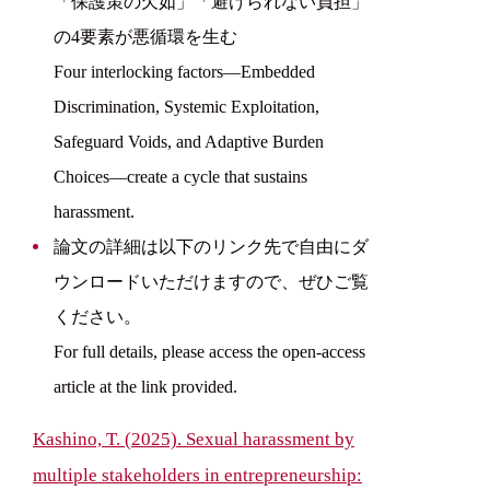
「保護策の欠如」「避けられない負担」
の4要素が悪循環を生む
Four interlocking factors—Embedded
Discrimination, Systemic Exploitation,
Safeguard Voids, and Adaptive Burden
Choices—create a cycle that sustains
harassment.
論文の詳細は以下のリンク先で自由にダ
ウンロードいただけますので、ぜひご覧
ください。
For full details, please access the open-access
article at the link provided.
Kashino, T. (2025). Sexual harassment by
multiple stakeholders in entrepreneurship: