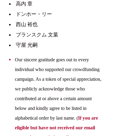
高内 章
ドンホー・リー
西山 裕也
ブランスクム 文葉
守屋 光嗣
Our sincere gratitude goes out to every
individual who supported our crowdfunding
campaign. As a token of special appreciation,
we publicly acknowledge those who
contributed at or above a certain amount
below and kindly agree to be listed in
alphabetical order by last name. (
If you are
eligible but have not received our email