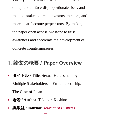
entrepreneurs face disproportionate risks, and
multiple stakeholders—investors, mentors, and
more—can become perpetrators. By making
the paper open access, we hope to raise
awareness and accelerate the development of
concrete countermeasures.
1. 論文の概要 / Paper Overview
タイトル / Title
: Sexual Harassment by
Multiple Stakeholders in Entrepreneurship:
The Case of Japan
著者 / Author
: Takanori Kashino
掲載誌 / Journal
:
Journal of Business