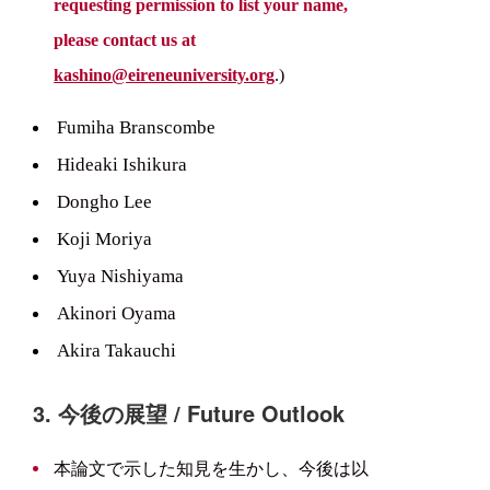
requesting permission to list your name,
please contact us at
kashino@eireneuniversity.org
.)
Fumiha Branscombe
Hideaki Ishikura
Dongho Lee
Koji Moriya
Yuya Nishiyama
Akinori Oyama
Akira Takauchi
3. 今後の展望 / Future Outlook
本論文で示した知見を生かし、今後は以