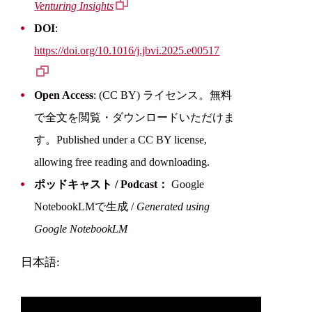
Venturing Insights
DOI
:
https://doi.org/10.1016/j.jbvi.2025.e00517
Open Access
: (CC BY) ライセンス。無料
で全文を閲覧・ダウンロードいただけま
す。Published under a CC BY license,
allowing free reading and downloading.
ポッドキャスト / Podcast：
Google
NotebookLMで生成 /
Generated using
Google NotebookLM
日本語: