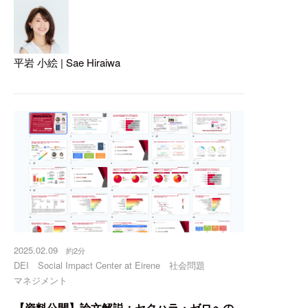
無
ニ
平岩 小絵 | Sae Hiraiwa
2025.02.09
約2分
DEI
Social Impact Center at Eirene
社会問題
マネジメント
【資料公開】論文解説：セクハラ・ゼロへの