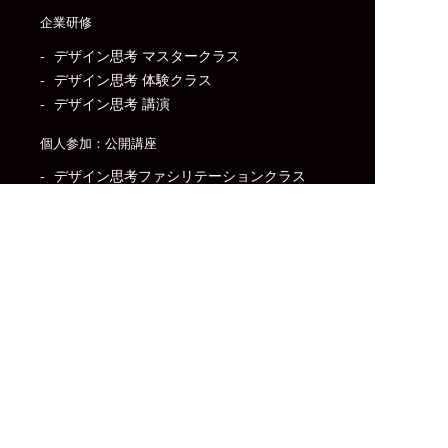
企業研修
デザイン思考 マスタークラス
デザイン思考 体験クラス
デザイン思考 講演
個人参加：公開講座
デザイン思考ファシリテーションクラス
デザイン思考マスタークラス
インタビュー基礎クラス
スクール情報
沿革
ミッション
スクール概要/運営法人
付属機関
アイリーニ・ソーシャル・インパクト・セン
ター