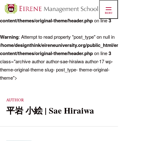
Warning
: Attempt to read property "post_name" on null in
/home/designthink/eireneuniversity.org/public_html/ems/cms/wp
MENU
content/themes/original-theme/header.php
on line
3
マネジ
Warning
: Attempt to read property "post_type" on null in
/home/designthink/eireneuniversity.org/public_html/ems/cms/wp
content/themes/original-theme/header.php
on line
3
/home/d
class="archive author author-sae-hiraiwa author-17 wp-
theme-original-theme slug- post_type- theme-original-
theme">
実績
AUTHOR
お知ら
平岩 小絵 | Sae Hiraiwa
学