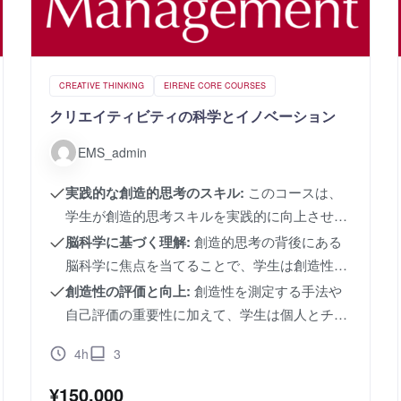
CREATIVE THINKING
EIRENE CORE COURSES
クリエイティビティの科学とイノベーション
EMS_admin
実践的な創造的思考のスキル:
このコースは、
学生が創造的思考スキルを実践的に向上させる
ための具体的な手法と戦略を提供します。ビジ
脳科学に基づく理解:
創造的思考の背後にある
ネスシナリオにおいて創造性を活かし、問題解
脳科学に焦点を当てることで、学生は創造性の
決に新たなアプローチを導入する方法を学びま
メカニズムと潜在的な能力を理解します。脳の
創造性の評価と向上:
創造性を測定する手法や
す。
機能に根ざした創造性の促進法を探求します。
自己評価の重要性に加えて、学生は個人とチー
ムの創造性を評価する方法を学びます。創造的
4h
3
な目標の設定とフィードバックの活用により、
持続的な創造的成長を促進します。
¥
150,000