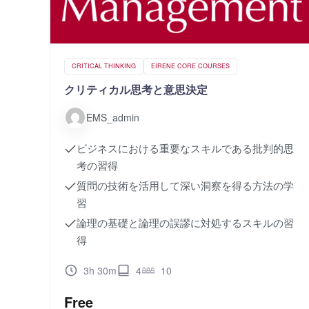
CRITICAL THINKING
EIRENE CORE COURSES
クリティカル思考と意思決定
EMS_admin
ビジネスにおける重要なスキルである批判的思
考の習得
質問の技術を活用して深い洞察を得る方法の学
習
論理の基礎と論理の誤謬に対処するスキルの習
得
3h 30m
4
10
Free