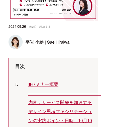
無
ニ
2024.09.26
約2分で読めます
平岩 小絵 | Sae Hiraiwa
目次
■セミナー概要
————————————————
内容：サービス開発を加速する
デザイン思考ファシリテーショ
ンの実践ポイント日時：10月10