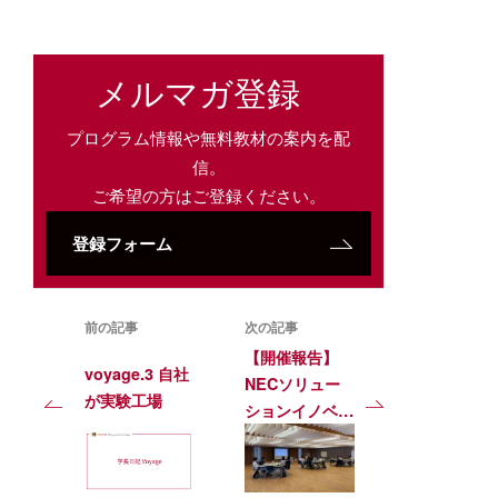
メルマガ登録
プログラム情報や無料教材の案内を配
信。
ご希望の方はご登録ください。
登録フォーム
前の記事
次の記事
【開催報告】
voyage.3 自社
NECソリュー
が実験工場
ションイノベー
タ株式会社にて
「デザイン思考
マスタークラ