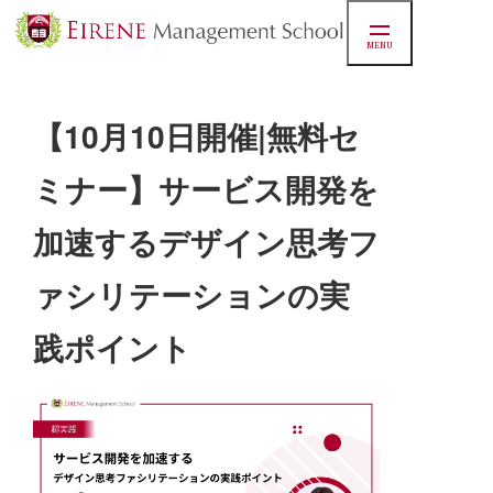
MENU
マネジ
【10月10日開催|無料セ
ミナー】サービス開発を
スクー
加速するデザイン思考フ
実績
ァシリテーションの実
践ポイント
お知ら
学